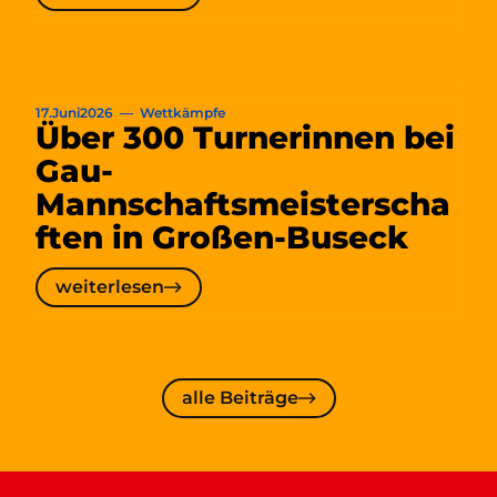
TV
Großen-
Linden
blickt
17
.
Juni
2026
—
Wettkämpfe
Über 300 Turnerinnen bei
auf
sensationellen
Gau-
Wettkampf
Mannschaftsmeisterscha
zurück
ften in Großen-Buseck
weiterlesen
weiterlesen
Über
300
Turnerinnen
alle
alle Beiträge
Beiträge
bei
Gau-
Mannschaftsmeisterschaften
in