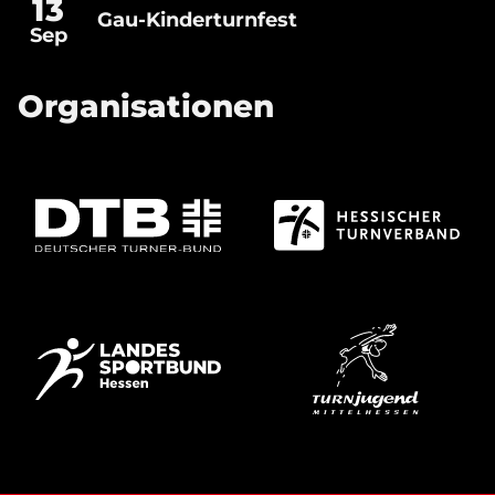
13
Gau-Kinderturnfest
Gau-
Sep
Kinderturnfest
Organisationen