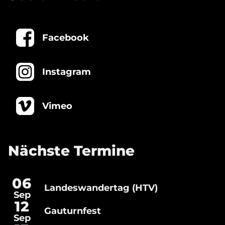
Facebook
Instagram
Vimeo
Nächste Termine
06
Landeswandertag (HTV)
Landeswandertag
Sep
(HTV)
Gauturnfest
12
Gauturnfest
Sep