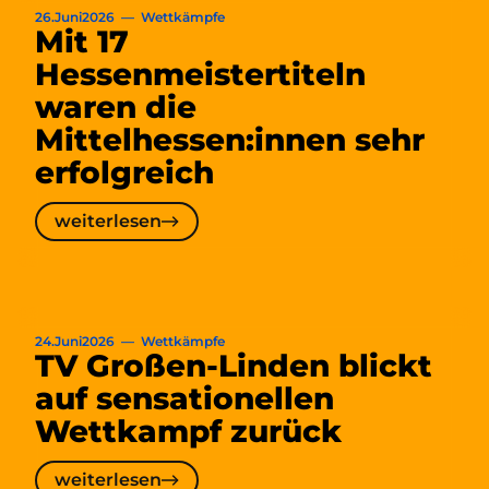
26
.
Juni
2026
—
Wettkämpfe
Mit 17
Hessenmeistertiteln
waren die
Mittelhessen:innen sehr
erfolgreich
weiterlesen
weiterlesen
Mit
17
Hessenmeistertiteln
waren
24
.
Juni
2026
—
Wettkämpfe
TV Großen-Linden blickt
die
Mittelhessen:innen
auf sensationellen
sehr
Wettkampf zurück
erfolgreich
weiterlesen
weiterlesen