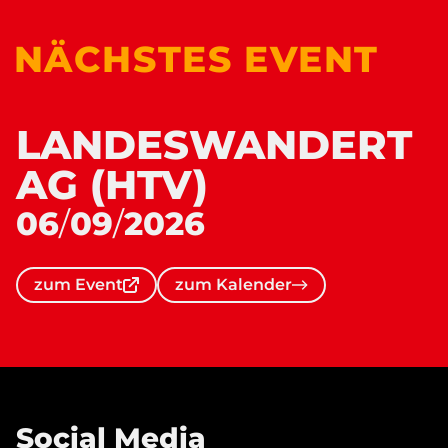
Großen-
Buseck
NÄCHSTES EVENT
LANDESWANDERT
AG (HTV)
06
/
09
/
2026
zum
zum
zum Event
zum Kalender
Event
Kalender
Social Media