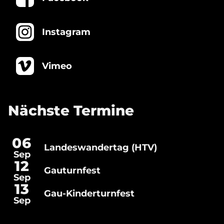
Instagram
Vimeo
Nächste Termine
06
Landeswandertag (HTV)
Landeswandertag
Sep
(HTV)
Gauturnfest
12
Gauturnfest
Sep
13
Gau-Kinderturnfest
Gau-
Sep
Kinderturnfest