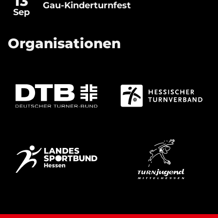
13
Gau-Kinderturnfest
Gau-
Sep
Kinderturnfest
Organisationen