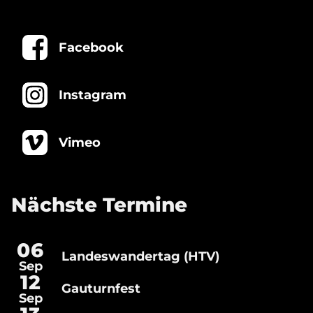
Facebook
Instagram
Vimeo
Nächste Termine
06
Landeswandertag (HTV)
Landeswandertag
Sep
(HTV)
Gauturnfest
12
Gauturnfest
Sep