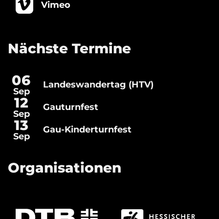
Vimeo
Nächste Termine
06
Landeswandertag (HTV)
Landeswandertag
Sep
(HTV)
Gauturnfest
12
Gauturnfest
Sep
13
Gau-Kinderturnfest
Gau-
Sep
Kinderturnfest
Organisationen