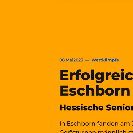
08
.
Mai
2023
—
Wettkämpfe
Erfolgrei
Eschborn
Hessische Senio
In Eschborn fanden am 3
Gerätturnen männlich st