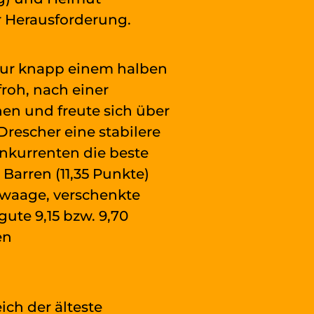
r Herausforderung.
t nur knapp einem halben
roh, nach einer
en und freute sich über
Drescher eine stabilere
onkurrenten die beste
Barren (11,35 Punkte)
dwaage, verschenkte
ute 9,15 bzw. 9,70
en
ich der älteste