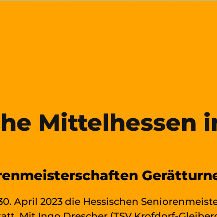
che Mittelhessen i
renmeisterschaften Gerätturn
0. April 2023 die Hessischen Seniorenmeist
att. Mit Ingo Drescher (TSV Krofdorf-Gleibe