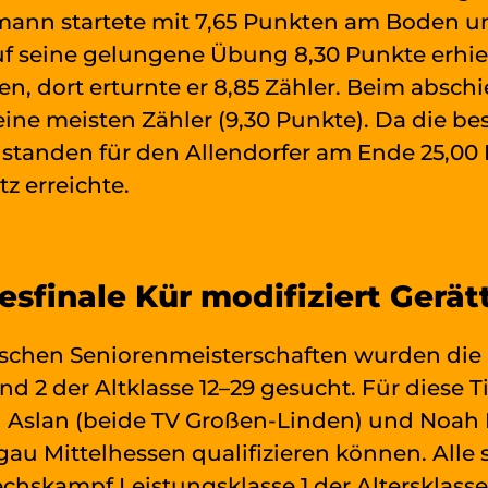
ann startete mit 7,65 Punkten am Boden un
f seine gelungene Übung 8,30 Punkte erhielt.
en, dort erturnte er 8,85 Zähler. Beim abs
ne meisten Zähler (9,30 Punkte). Da die best
standen für den Allendorfer am Ende 25,00
tz erreichte.
esfinale Kür modifiziert Gerä
ischen Seniorenmeisterschaften wurden die 
und 2 der Altklasse 12–29 gesucht. Für diese 
n Aslan (beide TV Großen-Linden) und Noah 
 Mittelhessen qualifizieren können. Alle s
hskampf Leistungsklasse 1 der Altersklasse 