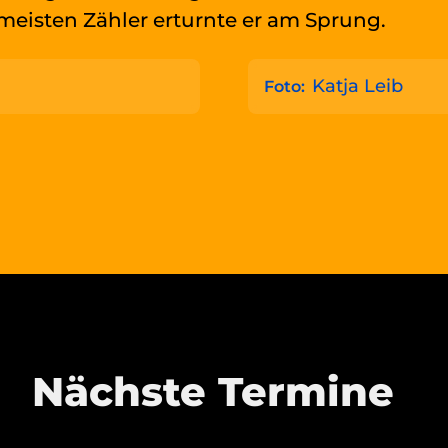
meisten Zähler erturnte er am Sprung.
Katja Leib
Foto:
Nächste Termine