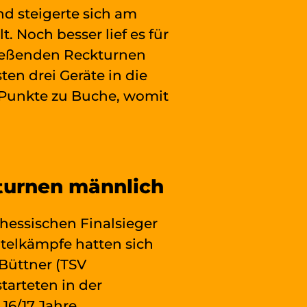
d steigerte sich am
 Noch besser lief es für
chießenden Reckturnen
en drei Geräte in die
 Punkte zu Buche, womit
tturnen männlich
hessischen Finalsieger
Titelkämpfe hatten sich
Büttner (TSV
tarteten in der
16/17 Jahre.