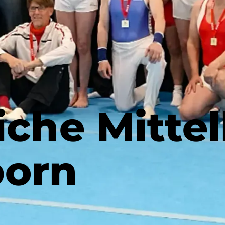
iche Mitte
born