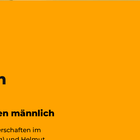
n
en männlich
erschaften im
rg) und Helmut