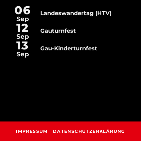
06
Landeswandertag (HTV)
Landeswandertag
Sep
(HTV)
12
Gauturnfest
Gauturnfest
Sep
13
Gau-Kinderturnfest
Gau-
Sep
Kinderturnfest
IMPRESSUM
DATENSCHUTZERKLÄRUNG