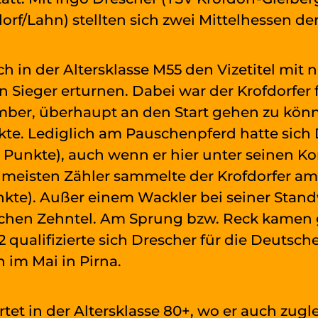
f/Lahn) stellten sich zwei Mittelhessen de
ch in der Altersklasse M55 den Vizetitel mi
 Sieger erturnen. Dabei war der Krofdorfer f
ber, überhaupt an den Start gehen zu könn
kte. Lediglich am Pauschenpferd hatte sich 
0 Punkte), auch wenn er hier unter seinen K
 meisten Zähler sammelte der Krofdorfer am 
nkte). Außer einem Wackler bei seiner Stan
chen Zehntel. Am Sprung bzw. Reck kamen g
 qualifizierte sich Drescher für die Deutsch
 im Mai in Pirna.
t in der Altersklasse 80+, wo er auch zugle