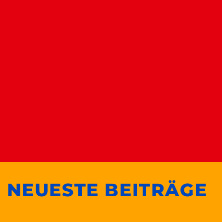
Meldebogen
Noch kein Meldebogen verfügbar.
Ergebnisse
NEUESTE BEITRÄGE