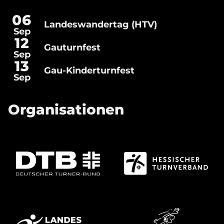
06
Landeswandertag (HTV)
Landeswandertag
Sep
(HTV)
Gauturnfest
12
Gauturnfest
Sep
13
Gau-Kinderturnfest
Gau-
Sep
Kinderturnfest
Organisationen