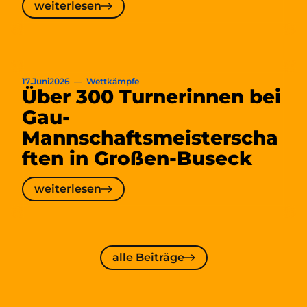
weiterlesen
waren
weiterlesen
die
Mittelhessen:innen
sehr
erfolgreich
17
.
Juni
2026
—
Wettkämpfe
Über 300 Turnerinnen bei
TV
Gau-
Großen-
Mannschaftsmeisterscha
Linden
blickt
ften in Großen-Buseck
auf
sensationellen
weiterlesen
Wettkampf
weiterlesen
zurück
alle
alle Beiträge
Beiträge
Über