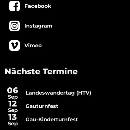
Facebook
Instagram
Vimeo
Nächste Termine
06
Landeswandertag (HTV)
Landeswandertag
Sep
(HTV)
Gauturnfest
12
Gauturnfest
Sep
13
Gau-Kinderturnfest
Gau-
Sep
Kinderturnfest